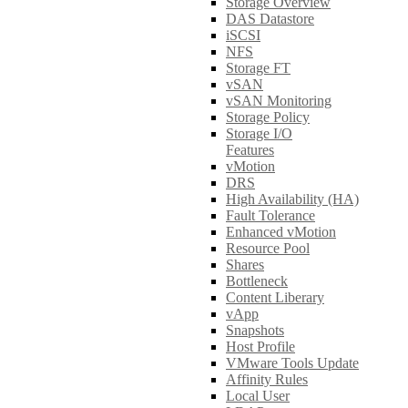
Storage Overview
DAS Datastore
iSCSI
NFS
Storage FT
vSAN
vSAN Monitoring
Storage Policy
Storage I/O
Features
vMotion
DRS
High Availability (HA)
Fault Tolerance
Enhanced vMotion
Resource Pool
Shares
Bottleneck
Content Liberary
vApp
Snapshots
Host Profile
VMware Tools Update
Affinity Rules
Local User