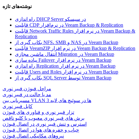
نوشته‌های تازه
راه اندازی DHCP Server در سیسکو
قابلیت CDP در نرم‌افزار Veeam Backup & Replication
قابلیت Network Traffic Rules در نرم افزار Veeam Backup &
Replication
بکاپ گیری از NFS، SMB و NAS در Veeam Backup
قابلیت VeeamZIP در نرم افزار Veeam Backup & Replication
انتقال ماشین مجازی Migration در Veeam Backup
پیاده سازی Failover در نرم افزار Veeam Backup
راه اندازی Replication در نرم افزار Veeam Backup
قابلیت Users and Roles در نرم افزار Veeam Backup
بکاپ گیری از SQL Server توسط Veeam Backup
مراحل فیوژن فیبر نوری
مد یا حالت در فیبر نوری
مسیریابی بین VLAN ها در سوئیچ های لایه 3
کابل فیبر نوری
تزار فیبر نوری و فناوری های فیوژن
برش های فیبر نوری معیوب یا کلیو ناقص
استرس و تنش فیبر نوری در اتصال فیوژن
حباب و حفره‌ های هوا در اتصال فیوژن
نیروهای مکانیکی اتصال فیوژن