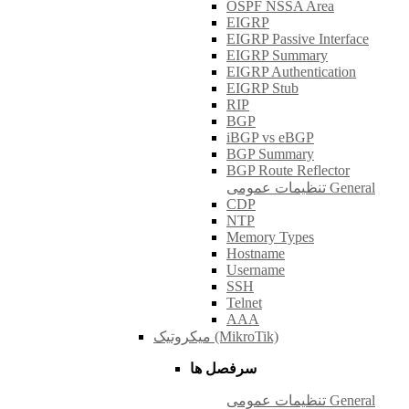
OSPF NSSA Area
EIGRP
EIGRP Passive Interface
EIGRP Summary
EIGRP Authentication
EIGRP Stub
RIP
BGP
iBGP vs eBGP
BGP Summary
BGP Route Reflector
تنظیمات عمومی General
CDP
NTP
Memory Types
Hostname
Username
SSH
Telnet
AAA
میکروتیک (MikroTik)
سرفصل ها
تنظیمات عمومی General