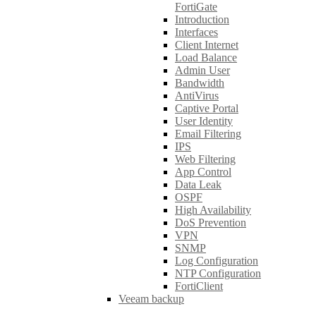
FortiGate
Introduction
Interfaces
Client Internet
Load Balance
Admin User
Bandwidth
AntiVirus
Captive Portal
User Identity
Email Filtering
IPS
Web Filtering
App Control
Data Leak
OSPF
High Availability
DoS Prevention
VPN
SNMP
Log Configuration
NTP Configuration
FortiClient
Veeam backup