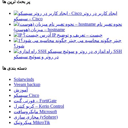
پر بحث ترین ها
ایجاد کاربر در روتر
سیسکو – Cisco
نحوه تغییر نام
میزبان (هوست) – hostname
آدرس IP چیست – تعریف و توضیح
جیتر چگونه محاسبه می
شود؟
راه اندازی SSH
در روتر و سوئیچ سیسکو
دسته بندی ها
Solarwinds
Veeam backup
آموزش
سیسکو Cisco
فورتی گیت – FortiGate
کریو کنترل – Kerio Control
مایکروسافت Microsoft
مجازی سازی (vSphere)
میکروتیک MikroTik