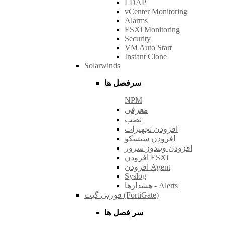
LDAP
vCenter Monitoring
Alarms
ESXi Monitoring
Security
VM Auto Start
Instant Clone
Solarwinds
سرفصل ها
NPM
معرفی
نصب
افزودن تجهیزات
افزودن سیسکو
افزودن ویندوز سرور
افزودن ESXi
افزودن Agent
Syslog
هشدارها - Alerts
فورتی گیت (FortiGate)
سر فصل ها