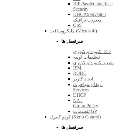
RIP Passive Interface
Security
DHCP Starvation
مدیریت ترافیک
QoS
مایکروسافت (Microsoft)
سرفصل ها
اکتیو دایرکتوری AD
تنظیمات اولیه
نصب اکتیو دایرکتوری
IFM
RODC
ایجاد کاربر
آرتقا و مهاجرت
Services
DHCP
NAT
Group Policy
تنظیمات GP
کریو کنترل (Kerio Control)
سرفصل ها