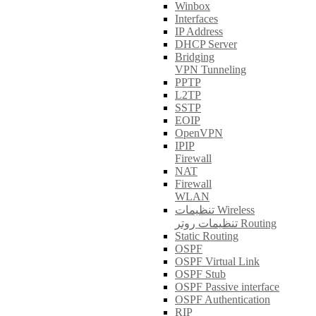
Winbox
Interfaces
IP Address
DHCP Server
Bridging
VPN Tunneling
PPTP
L2TP
SSTP
EOIP
OpenVPN
IPIP
Firewall
NAT
Firewall
WLAN
تنظیمات Wireless
تنظیمات روتر Routing
Static Routing
OSPF
OSPF Virtual Link
OSPF Stub
OSPF Passive interface
OSPF Authentication
RIP