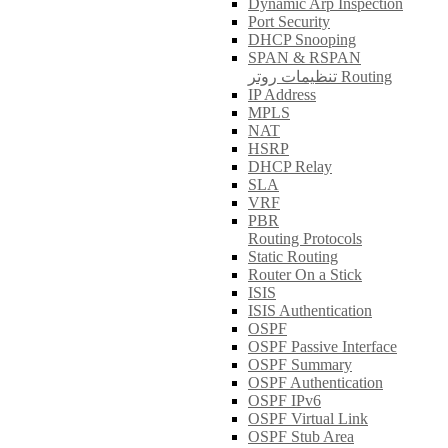
Dynamic Arp Inspection
Port Security
DHCP Snooping
SPAN & RSPAN
تنظیمات روتر Routing
IP Address
MPLS
NAT
HSRP
DHCP Relay
SLA
VRF
PBR
Routing Protocols
Static Routing
Router On a Stick
ISIS
ISIS Authentication
OSPF
OSPF Passive Interface
OSPF Summary
OSPF Authentication
OSPF IPv6
OSPF Virtual Link
OSPF Stub Area