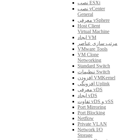
نصب ESXi
نصب vCenter
General
معرفی vSphere
Host Client
Virtual Machine
ایجاد VM
مرتب سازی عناصر
VMware Tools
VM Clone
Networking
Standard Switch
تنظیمات Switch
افزودن VMKernel
افزونگی Uplink
معرفی vDS
ایجاد vDS
تفاوت vDS و vSS
Port Mirroring
Port Blocking
Netflow
Private VLAN
Network I/O
Storage