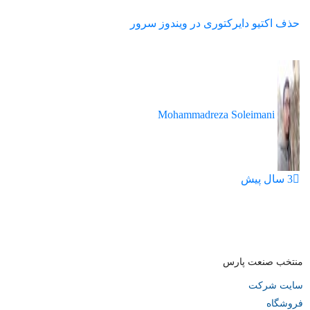
دوستان
حذف اکتیو دایرکتوری در ویندوز سرور
خود
به
اشتراک
بگذارید.
Mohammadreza Soleimani
کپی
لینک
3 سال پیش
منتخب صنعت پارس
سایت شرکت
فروشگاه