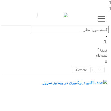
اشتراک
گذاری
با
استفاده
ورود /
از
ثبت نام
روش‌های
زیر
Demote
می‌توانید
این
صفحه
را
با