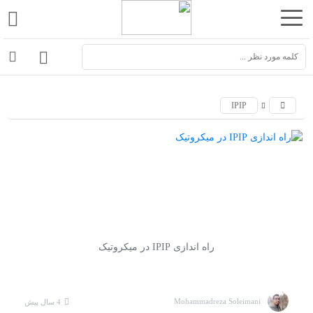
اشتراک
گذاری
با
استفاده
IPIP
از
روش‌های
زیر
می‌توانید
این
صفحه
را
راه اندازی IPIP در میکروتیک
با
دوستان
خود
Mohammadreza Soleimani
4 سال پیش