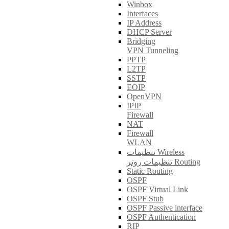
Winbox
Interfaces
IP Address
DHCP Server
Bridging
VPN Tunneling
PPTP
L2TP
SSTP
EOIP
OpenVPN
IPIP
Firewall
NAT
Firewall
WLAN
تنظیمات Wireless
تنظیمات روتر Routing
Static Routing
OSPF
OSPF Virtual Link
OSPF Stub
OSPF Passive interface
OSPF Authentication
RIP