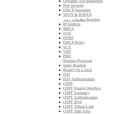
Dynamic Arp Inspection
Port Security
DHCP Snooping
SPAN & RSPAN
تنظیمات روتر Routing
IP Address
MPLS
NAT
HSRP
DHCP Relay
SLA
VRF
PBR
Routing Protocols
Static Routing
Router On a Stick
ISIS
ISIS Authentication
OSPF
OSPF Passive Interface
OSPF Summary
OSPF Authentication
OSPF IPv6
OSPF Virtual Link
OSPF Stub Area