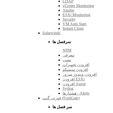
LDAP
vCenter Monitoring
Alarms
ESXi Monitoring
Security
VM Auto Start
Instant Clone
Solarwinds
سرفصل ها
NPM
معرفی
نصب
افزودن تجهیزات
افزودن سیسکو
افزودن ویندوز سرور
افزودن ESXi
افزودن Agent
Syslog
هشدارها - Alerts
فورتی گیت (FortiGate)
سر فصل ها