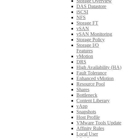
Storage Overview
DAS Datastore
iSCSI
NFS
Storage FT
vSAN
vSAN Monitoring
Storage Policy
Storage I/O
Features
vMotion
DRS
High Availability (HA)
Fault Tolerance
Enhanced vMotion
Resource Pool
Shares
Bottleneck
Content Liberary
vApp
Snapshots
Host Profile
VMware Tools Update
Affinity Rules
Local User