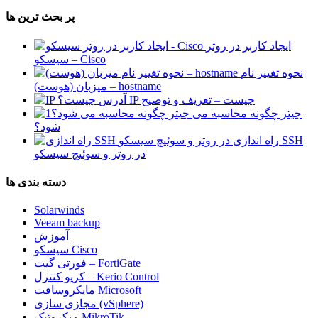
پر بحث ترین ها
ایجاد کاربر در روتر
سیسکو – Cisco
نحوه تغییر نام
میزبان (هوست) – hostname
آدرس IP چیست – تعریف و توضیح
جیتر چگونه محاسبه می
شود؟
راه اندازی SSH
در روتر و سوئیچ سیسکو
دسته بندی ها
Solarwinds
Veeam backup
آموزش
سیسکو Cisco
فورتی گیت – FortiGate
کریو کنترل – Kerio Control
مایکروسافت Microsoft
مجازی سازی (vSphere)
میکروتیک MikroTik