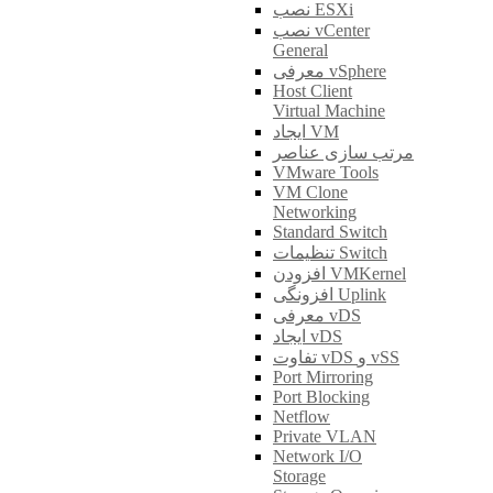
نصب ESXi
نصب vCenter
General
معرفی vSphere
Host Client
Virtual Machine
ایجاد VM
مرتب سازی عناصر
VMware Tools
VM Clone
Networking
Standard Switch
تنظیمات Switch
افزودن VMKernel
افزونگی Uplink
معرفی vDS
ایجاد vDS
تفاوت vDS و vSS
Port Mirroring
Port Blocking
Netflow
Private VLAN
Network I/O
Storage