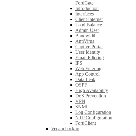
FortiGate
Introduction
Interfaces
Client Internet
Load Balance
Admin User
Bandwidth
AntiVirus
Captive Portal
User Identity
Email Filtering
IPS
Web Filtering
App Control
Data Leak
OSPF
High Availability
DoS Prevention
VPN
SNMP
Log Configuration
NTP Configuration
FortiClient
Veeam backup