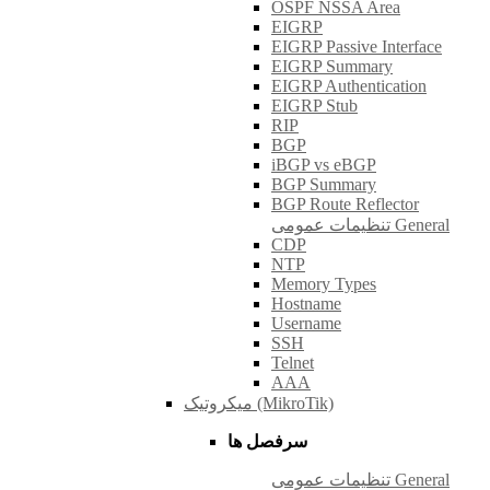
OSPF NSSA Area
EIGRP
EIGRP Passive Interface
EIGRP Summary
EIGRP Authentication
EIGRP Stub
RIP
BGP
iBGP vs eBGP
BGP Summary
BGP Route Reflector
تنظیمات عمومی General
CDP
NTP
Memory Types
Hostname
Username
SSH
Telnet
AAA
میکروتیک (MikroTik)
سرفصل ها
تنظیمات عمومی General