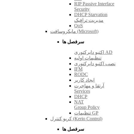
RIP Passive Interface
Security
DHCP Starvation
مدیریت ترافیک
QoS
مایکروسافت (Microsoft)
سرفصل ها
اکتیو دایرکتوری AD
تنظیمات اولیه
نصب اکتیو دایرکتوری
IFM
RODC
ایجاد کاربر
آرتقا و مهاجرت
Services
DHCP
NAT
Group Policy
تنظیمات GP
کریو کنترل (Kerio Control)
سرفصل ها