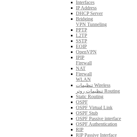
Interfaces
IP Address
DHCP Server
Bridging
VPN Tunneling
PPTP
L2TP
SSTP
EOIP
OpenVPN
IPIP
Firewall
NAT
Firewall
WLAN
تنظیمات Wireless
تنظیمات روتر Routing
Static Routing
OSPF
OSPF Virtual Link
OSPF Stub
OSPF Passive interface
OSPF Authentication
RIP
RIP Passive Interface