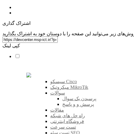
اشتراک گذاری
کپی لینک
سیسکو Cisco
میکروتیک MikroTik
سوالات
پرسیدن یک سوال
پرسش و و پاسخ
مقالات
راه حل های شبکه
فروشگاه اینترنتی
تست سرعت
تست سئو SEO