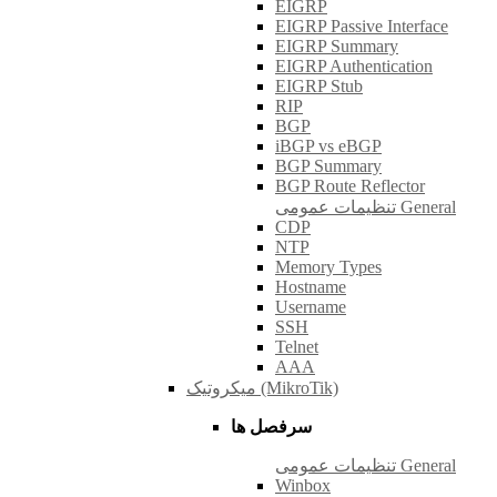
EIGRP
EIGRP Passive Interface
EIGRP Summary
EIGRP Authentication
EIGRP Stub
RIP
BGP
iBGP vs eBGP
BGP Summary
BGP Route Reflector
تنظیمات عمومی General
CDP
NTP
Memory Types
Hostname
Username
SSH
Telnet
AAA
میکروتیک (MikroTik)
سرفصل ها
تنظیمات عمومی General
Winbox