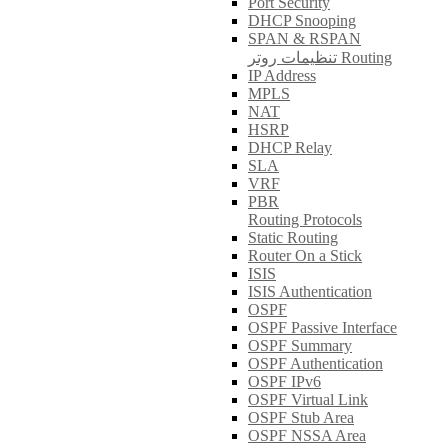
Port Security
DHCP Snooping
SPAN & RSPAN
تنظیمات روتر Routing
IP Address
MPLS
NAT
HSRP
DHCP Relay
SLA
VRF
PBR
Routing Protocols
Static Routing
Router On a Stick
ISIS
ISIS Authentication
OSPF
OSPF Passive Interface
OSPF Summary
OSPF Authentication
OSPF IPv6
OSPF Virtual Link
OSPF Stub Area
OSPF NSSA Area