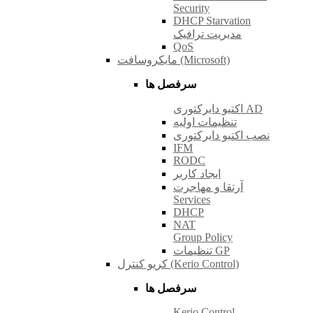
Security
DHCP Starvation
مدیریت ترافیک
QoS
مایکروسافت (Microsoft)
سرفصل ها
اکتیو دایرکتوری AD
تنظیمات اولیه
نصب اکتیو دایرکتوری
IFM
RODC
ایجاد کاربر
آرتقا و مهاجرت
Services
DHCP
NAT
Group Policy
تنظیمات GP
کریو کنترل (Kerio Control)
سرفصل ها
Kerio Control