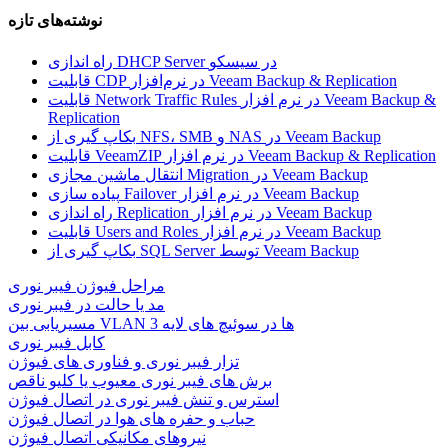
نوشته‌های تازه
راه اندازی DHCP Server در سیسکو
قابلیت CDP در نرم‌افزار Veeam Backup & Replication
قابلیت Network Traffic Rules در نرم افزار Veeam Backup &
Replication
بکاپ گیری از NFS، SMB و NAS در Veeam Backup
قابلیت VeeamZIP در نرم افزار Veeam Backup & Replication
انتقال ماشین مجازی Migration در Veeam Backup
پیاده سازی Failover در نرم افزار Veeam Backup
راه اندازی Replication در نرم افزار Veeam Backup
قابلیت Users and Roles در نرم افزار Veeam Backup
بکاپ گیری از SQL Server توسط Veeam Backup
مراحل فیوژن فیبر نوری
مد یا حالت در فیبر نوری
مسیریابی بین VLAN ها در سوئیچ های لایه 3
کابل فیبر نوری
تزار فیبر نوری و فناوری های فیوژن
برش های فیبر نوری معیوب یا کلیو ناقص
استرس و تنش فیبر نوری در اتصال فیوژن
حباب و حفره‌ های هوا در اتصال فیوژن
نیروهای مکانیکی اتصال فیوژن