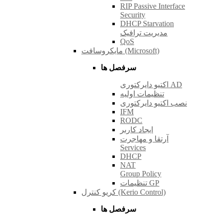
RIP Passive Interface
Security
DHCP Starvation
مدیریت ترافیک
QoS
مایکروسافت (Microsoft)
سرفصل ها
اکتیو دایرکتوری AD
تنظیمات اولیه
نصب اکتیو دایرکتوری
IFM
RODC
ایجاد کاربر
آرتقا و مهاجرت
Services
DHCP
NAT
Group Policy
تنظیمات GP
کریو کنترل (Kerio Control)
سرفصل ها