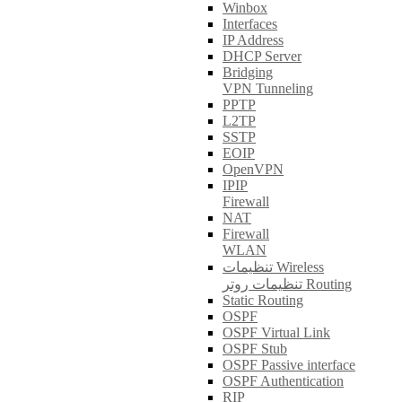
Winbox
Interfaces
IP Address
DHCP Server
Bridging
VPN Tunneling
PPTP
L2TP
SSTP
EOIP
OpenVPN
IPIP
Firewall
NAT
Firewall
WLAN
تنظیمات Wireless
تنظیمات روتر Routing
Static Routing
OSPF
OSPF Virtual Link
OSPF Stub
OSPF Passive interface
OSPF Authentication
RIP