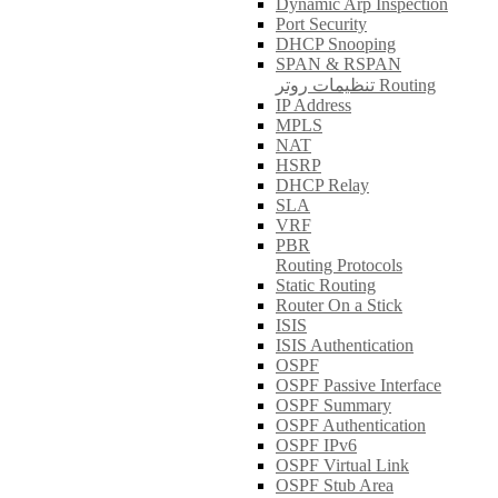
Dynamic Arp Inspection
Port Security
DHCP Snooping
SPAN & RSPAN
تنظیمات روتر Routing
IP Address
MPLS
NAT
HSRP
DHCP Relay
SLA
VRF
PBR
Routing Protocols
Static Routing
Router On a Stick
ISIS
ISIS Authentication
OSPF
OSPF Passive Interface
OSPF Summary
OSPF Authentication
OSPF IPv6
OSPF Virtual Link
OSPF Stub Area