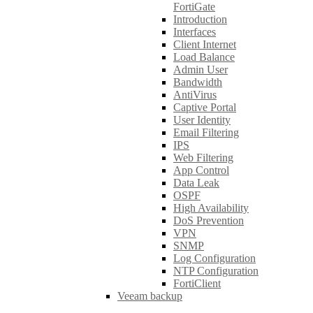
FortiGate
Introduction
Interfaces
Client Internet
Load Balance
Admin User
Bandwidth
AntiVirus
Captive Portal
User Identity
Email Filtering
IPS
Web Filtering
App Control
Data Leak
OSPF
High Availability
DoS Prevention
VPN
SNMP
Log Configuration
NTP Configuration
FortiClient
Veeam backup