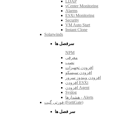
LDAP
vCenter Monitoring
Alarms
ESXi Monitoring
Security
VM Auto Start
Instant Clone
Solarwinds
سرفصل ها
NPM
معرفی
نصب
افزودن تجهیزات
افزودن سیسکو
افزودن ویندوز سرور
افزودن ESXi
افزودن Agent
Syslog
هشدارها - Alerts
فورتی گیت (FortiGate)
سر فصل ها