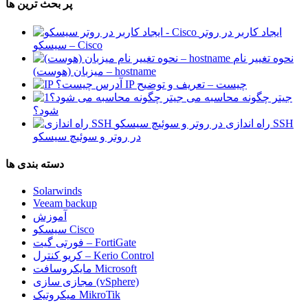
پر بحث ترین ها
ایجاد کاربر در روتر
سیسکو – Cisco
نحوه تغییر نام
میزبان (هوست) – hostname
آدرس IP چیست – تعریف و توضیح
جیتر چگونه محاسبه می
شود؟
راه اندازی SSH
در روتر و سوئیچ سیسکو
دسته بندی ها
Solarwinds
Veeam backup
آموزش
سیسکو Cisco
فورتی گیت – FortiGate
کریو کنترل – Kerio Control
مایکروسافت Microsoft
مجازی سازی (vSphere)
میکروتیک MikroTik