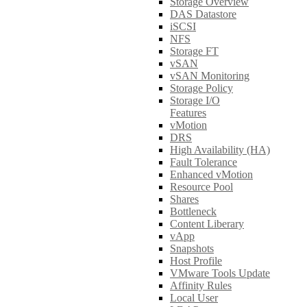
Storage Overview
DAS Datastore
iSCSI
NFS
Storage FT
vSAN
vSAN Monitoring
Storage Policy
Storage I/O
Features
vMotion
DRS
High Availability (HA)
Fault Tolerance
Enhanced vMotion
Resource Pool
Shares
Bottleneck
Content Liberary
vApp
Snapshots
Host Profile
VMware Tools Update
Affinity Rules
Local User