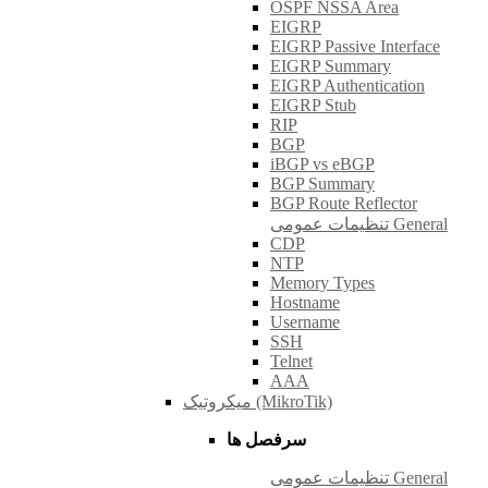
OSPF NSSA Area
EIGRP
EIGRP Passive Interface
EIGRP Summary
EIGRP Authentication
EIGRP Stub
RIP
BGP
iBGP vs eBGP
BGP Summary
BGP Route Reflector
تنظیمات عمومی General
CDP
NTP
Memory Types
Hostname
Username
SSH
Telnet
AAA
میکروتیک (MikroTik)
سرفصل ها
تنظیمات عمومی General