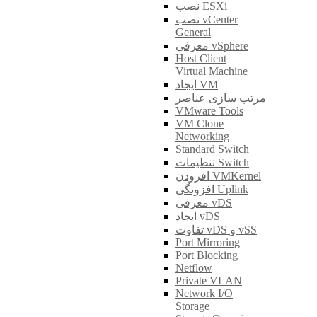
نصب ESXi
نصب vCenter
General
معرفی vSphere
Host Client
Virtual Machine
ایجاد VM
مرتب سازی عناصر
VMware Tools
VM Clone
Networking
Standard Switch
تنظیمات Switch
افزودن VMKernel
افزونگی Uplink
معرفی vDS
ایجاد vDS
تفاوت vDS و vSS
Port Mirroring
Port Blocking
Netflow
Private VLAN
Network I/O
Storage