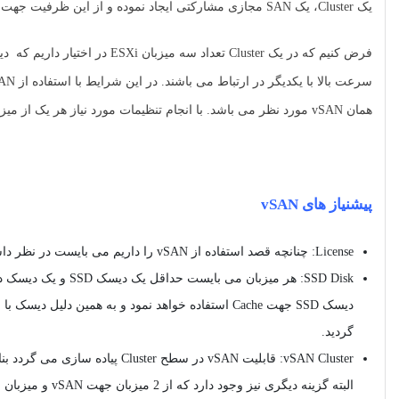
یک Cluster، یک SAN مجازی مشارکتی ایجاد نموده و از این ظرفیت جهت ذخیره سازی و ایجاد Datastore در VMware vSphere بهره مند شویم.
همان vSAN مورد نظر می باشد. با انجام تنظیمات مورد نیاز هر یک از میزبان ها می توانند از این vSAN به عنوان یک Datastore بهره مند گردند.
پیشنیاز های vSAN
License: چنانچه قصد استفاده از vSAN را داریم می بایست در نظر داشته باشیم که به یک لایسنس جهت راه اندازی vSAN نیاز خواهیم داشت.
گردید.
vSAN Cluster: قابلیت vSAN در سطح Cluster پیاده سازی می گردد بنابراین وجود یک Cluster و قرار گرفتن حداقل سه
البته گزینه دیگری نیز وجود دارد که از 2 میزبان جهت vSAN و میزبان سوم به عنوان Witness می باشد.