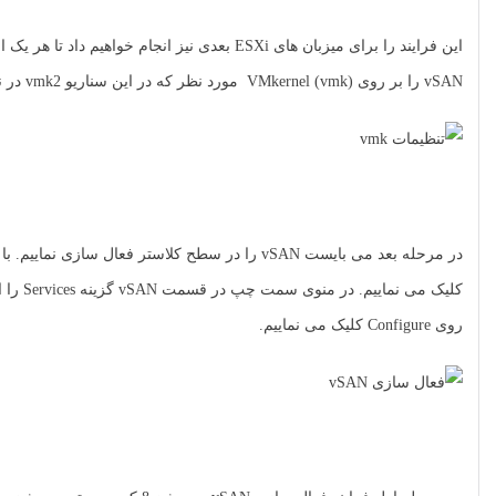
vSAN را بر روی VMkernel (vmk) مورد نظر که در این سناریو vmk2 در نظر گرفته شده فعال نماییم. این کار برای هر سه میزبان به صورت مجزا انجام خواهد پذیرفت.
در مرحله بعد می بایست vSAN را در سطح کلاستر فعال سازی نماییم. با کلیک بر روی کلاستری که
روی Configure کلیک می نماییم.