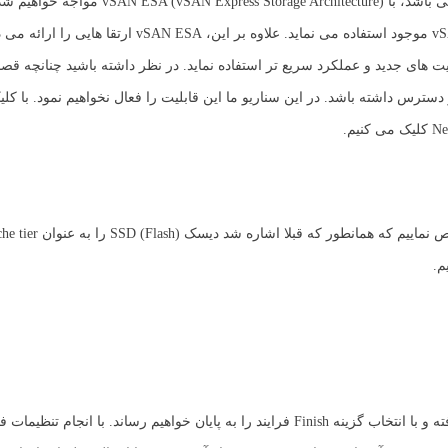
در مرحله اول فرایند فعال سازی vSAN در ورژن 8 که جدید ترین ورژن می باشد، با  Architecture
 های جدید و عملکرد سریع تر استفاده نماید. در نظر داشته باشید چنانچه قصد 
با کلیک بر روی Next جزئیاتی از تنظیمات انجام شده در دسترس قرار گرفته و با انتخاب گزینه Finish فرایند را به پایان خواهیم رساند