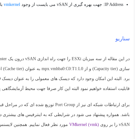
IP Address: جهت بهره گیری از vSAN می بایست از وجود
vmkernel
با
سناریو
قابلیت استفاده خواهیم نمود البته این کار صرفا جهت محیط آزمایشگاهی پیشنهاد می شود و در م
vSAN را بر روی
VMkernel (vmk)
مورد نظر فعال نماییم. همچنین لایسنس vSAN نیز از پیش فعال سازی گردیده ا