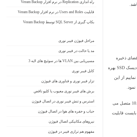
راه اندازی Replication در نرم افزار Veeam Backup
قابلیت Users and Roles در نرم افزار Veeam Backup
بکاپ گیری از SQL Server توسط Veeam Backup
مراحل فیوژن فیبر نوری
مد یا حالت در فیبر نوری
 استفاده خواهیم نمود. برای هر میزبان از mpx.vmhba0:C0:T2:L0 به عنوان فضای ذخیره
مسیریابی بین VLAN ها در سوئیچ های لایه 3
سازی (Capacity tier) و از mpx.vmhba0:C0:T1:L0 به عنوان (Cache tier) استفاده خواهیم نمود. باید در نظر داشت که جهت Cache tier می بایست حتما از دیسک SSD بهره
کابل فیبر نوری
 نمود. در این سناریو به دلیل اینکه ما از دیسک SSD استفاده نمی نماییم از این
تزار فیبر نوری و فناوری های فیوژن
برش های فیبر نوری معیوب یا کلیو ناقص
استرس و تنش فیبر نوری در اتصال فیوژن
برای ارتباطات شبکه ای نیز از Port Group توزیع شده ای که در مراحل قبلی ایجاد نموده ایم (DPG Storage 1) استفاده خواهیم نمود که به شبکه 10.1.1.0/24 متصل می
حباب و حفره‌ های هوا در اتصال فیوژن
. در مرحله بعدی نیز می بایست قابلیت
نیروهای مکانیکی اتصال فیوژن
مفهوم هم ترازی فیبر در فیوژن