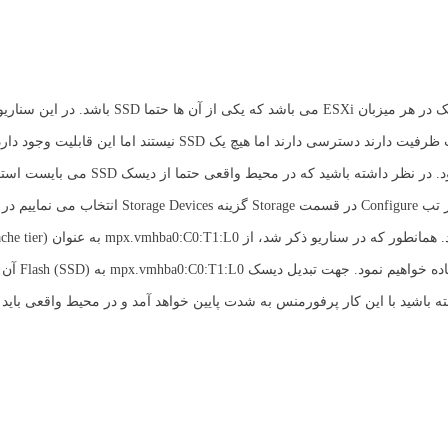
همانطور که پیش تر ذکر شد جهت پیاده سازی vSAN نیاز به داشتن 2 دیسک در هر میزبان ESXi می باشد
آزمایشگاهی میزبان های مورد نظر ما به دو دیسک که هر یک 100 گیگابایت ظرفیت دارند دسترسی دارند اما هیچ یک SSD 
دیسک ها را طوری تنظیم کنیم که به عنوان SSD (Flash) در نظر گرفته شود. در نظر داشته ب
همین منظور میزبانی که در کلاستر مورد نظر قرار دارد را انتخاب نموده از تب Configure در قسمت Storage گزینه s
mpx.vmhba0:C0:T2:L0 به عنوان ف
را انتخاب می نماییم. دقت داشته باشید با این کار پرفورمنس به شدت پایین خواهد آمد و در محیط واقعی 