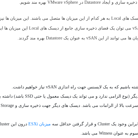
فرض کنیم که در یک Cluster تعداد سه میزبان ESXi در اختیار داریم که دیسک های Local به هر کدام از این میزبان ها متصل می باشند. این م
سرعت بالا با یکدیگر در ارتباط می باشند. در این شرایط با استفاده از vSAN می توان یک فضای ذ
دیسک
میزبان ESXi