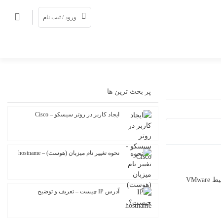
ورود / ثبت نام
پر بحث ترین ها
ایجاد کاربر در روتر سیسکو – Cisco
نحوه تغییر نام میزبان (هوست) – hostname
در این مقاله قصد داریم به معرفی و راه اندازی و تنظیمات قابلیت vSAN (virtual Storage Area Network) در محیط VMware
آدرس IP چیست – تعریف و توضیح