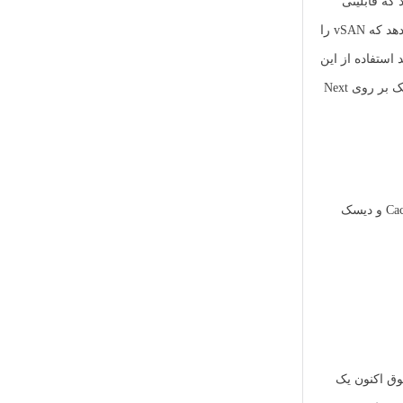
vSAN ESA (vSAN Express Storage) مواجه خواهیم شد که قابلیتی
جدید می باشد. vSAN ESA یک معماری جایگزین است که از معماری vSAN موجود استفاده می نماید. علاوه بر این، vSAN ESA ارتقا هایی را ارائه می دهد که vSAN را
استفاده از این
قابلیت جدید را دارید هر میزبان ESXi می بایست حداقل 16 گیگ RAM در دسترس داشته باشد. در این سناریو ما این قابلیت را فعال نخواهیم نمود. با کلیک بر روی Next
در مرحله بعدی می بایست دیسک های Capacity tier و Cache tier را مشخص نماییم که همانطور که قبلا اشاره شد دیسک SSD (Flash) را به عنوان Cache tier و دیسک
. با انجام تنظیمات فوق اکنون یک