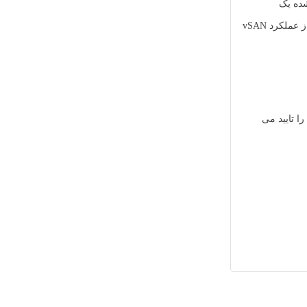
شده یک
Datastore جدید مبتنی بر vSAN در اختیار میزبان های درون کلاستر قرار خواهد داد که جهت ذخیره سازی قابل استفاده خواهد بود. همچنین جهت اطمینان از عملکرد vSAN
ه را تایید می