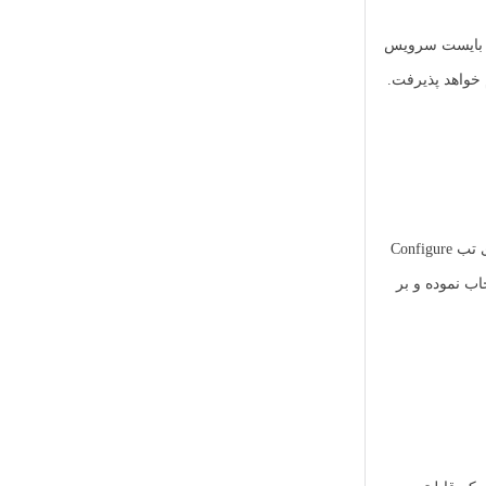
 معمول داشته باشند. اکنون می بایست سرویس
مورد نظر در آن قرار دارند بر روی تب Configure
ینه Services را انتخاب می کنیم. در پنجره باز در درسترس گزینه Standard vSAN Cluster را انتخاب نموده و بر