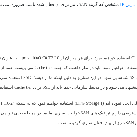
آدرس IP
مشخص که گزینه vSAN نیز برای آن فعال شده باشد، ضروری می باشد.
در این مقاله از سه میزبان ESXi را جهت راه اندازی vSAN درون یک Cluster
برد. البته این امکان وجود دارد که دیسک های معمولی را به عنوان دیسک SSD شناسایی
حیط سازمانی حتما باید از SSD برای Cache tier استفاده نمود.
باشد. همواره پیشنهاد می شود در شرایطی که به اینترفیس های بیشتری دسترسی داریم ترافیک های vSAN را جدا سازی نماییم
ست.