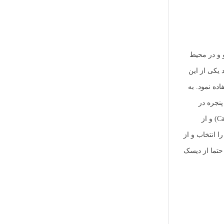
 که یکی از آن ها حتما SSD باشد. در این سناریو و در محیط
نیستند اما این قابلیت وجود دارد یکی از این
اشید که در محیط واقعی حتما از دیسک SSD می بایست استفاده نمود. به
Storage Device انتخاب می نماییم در پنجره در
نمایش داده خواهد شد. همانطور که در سناریو ذکر شد، از mpx.vmhba0:C0:T1:L0 به عنوان (Cache tier) و از
ضای ذخیره سازی (Capacity tier) استفاده خواهیم نمود. جهت تبدیل دیسک mpx.vmhba0:C0:T1:L0 به Flash (SSD) آن را انتخاب و از
باید حتما از دیسک