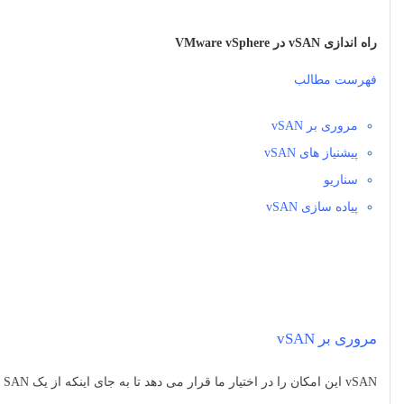
راه اندازی vSAN در VMware vSphere
فهرست مطالب
مروری بر vSAN
پیشنیاز های vSAN
سناریو
پیاده سازی vSAN
مروری بر vSAN
vSAN این امکان را در اختیار ما قرار می دهد تا به جای اینکه از یک SAN به عنوان ذخیره ساز و Datastore استفاده نماییم، از دیسک های Local