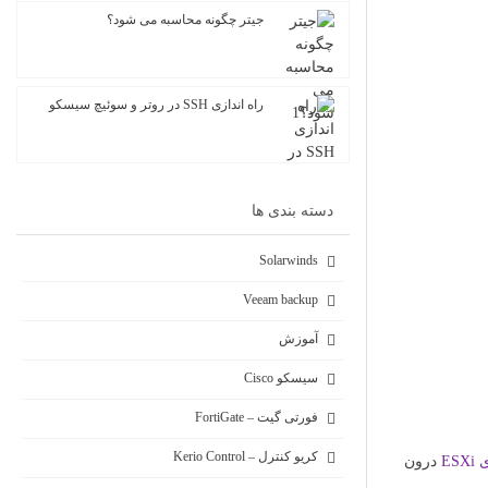
جیتر چگونه محاسبه می شود؟
راه اندازی SSH در روتر و سوئیچ سیسکو
دسته بندی ها
Solarwinds
Veeam backup
آموزش
سیسکو Cisco
فورتی گیت – FortiGate
کریو کنترل – Kerio Control
ES
درون