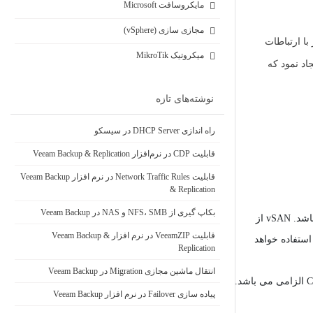
مایکروسافت Microsoft
مجازی سازی (vSphere)
یزبان ها نیز با ارتباطات
میکروتیک MikroTik
خیره سازی جامع از دیسک های Local این میزیان ها ایجاد نمود که
نوشته‌های تازه
راه اندازی DHCP Server در سیسکو
قابلیت CDP در نرم‌افزار Veeam Backup & Replication
قابلیت Network Traffic Rules در نرم افزار Veeam Backup
& Replication
بکاپ گیری از NFS، SMB و NAS در Veeam Backup
SSD Disk: هر میزبان می بایست حداقل یک دیسک SSD و یک دیسک دیگر (نوع الزامی ندارد و می تواند یک دیسک معمول یا حتی SSD باشد) داشته باشد. vSAN از
قابلیت VeeamZIP در نرم افزار Veeam Backup &
 SSD جهت Cache استفاده خواهد نمود و به همین دلیل دیسک با سرعت بالا از الزامات می باشد. دیسک های دیگر جهت ذخیره سازی و Storage استفاده خواهد
Replication
انتقال ماشین مجازی Migration در Veeam Backup
درون این Cluster الزامی می باشد.
پیاده سازی Failover در نرم افزار Veeam Backup