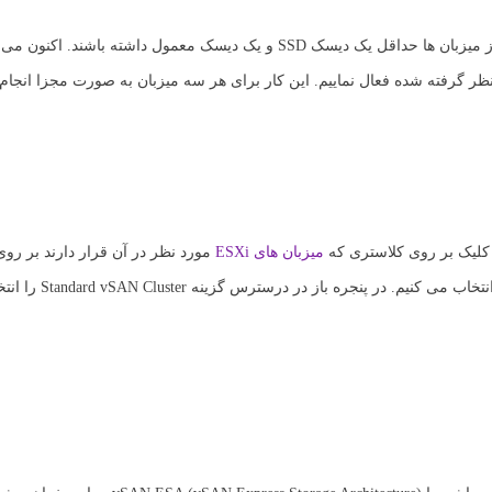
این فرایند را برای میزبان های ESXi بعدی نیز انجام خواهیم داد تا هر یک از میزبان ها حداقل یک دیسک SSD و یک دیسک
میزبان های ESXi
کلیک می نماییم. در منوی سمت چپ در قسمت vSAN گز