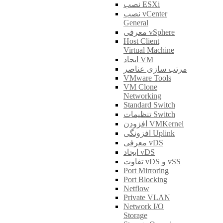
نصب ESXi
نصب vCenter
General
معرفی vSphere
Host Client
Virtual Machine
ایجاد VM
مرتب سازی عناصر
VMware Tools
VM Clone
Networking
Standard Switch
تنظیمات Switch
افزودن VMKernel
افزونگی Uplink
معرفی vDS
ایجاد vDS
تفاوت vDS و vSS
Port Mirroring
Port Blocking
Netflow
Private VLAN
Network I/O
Storage