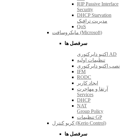
RIP Passive Interface
Security
DHCP Starvation
مدیریت ترافیک
QoS
مایکروسافت (Microsoft)
سرفصل ها
اکتیو دایرکتوری AD
تنظیمات اولیه
نصب اکتیو دایرکتوری
IFM
RODC
ایجاد کاربر
آرتقا و مهاجرت
Services
DHCP
NAT
Group Policy
تنظیمات GP
کریو کنترل (Kerio Control)
سرفصل ها