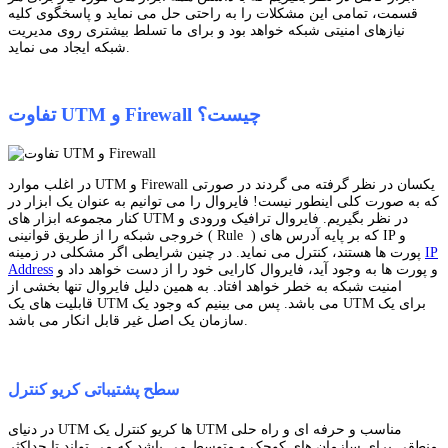
قسمت، تمامی این مشکلات را به راحتی حل می نماید و پاسخگوی کلیه
نیازهای امنیتی شبکه خواهد بود و برای ما تسلط بیشتری روی مدیریت
شبکه ایجاد می نماید.
تفاوت UTM و Firewall چیست؟
در اغلب موارد UTM و Firewall یکسان در نظر گرفته می گردند در صورتی
که به صورت کلی اینطور نیست! فایروال را می توانیم به عنوان یک ابزار در
کنار مجموعه ابزار های UTM در نظر بگیریم. فایروال ترافیک ورودی و
خروجی شبکه را از طریق قوانینی ( Rule ) که بر پایه آدرس های IP و
IP
پورت ها هستند، کنترل می نماید. در چنین شرایطی اگر مشکلی در زمینه
و پورت ها به وجود آید، فایروال کارایی خود را از دست خواهد داد و
Address
امنیت شبکه به خطر خواهد افتاد. به همین دلیل فایروال تنها بخشی از
قابلیت های یک UTM می باشد. پس می بینیم که وجود یک UTM برای یک
سازمان یک اصل غیر قابل انکار می باشد.
سطح پشتیباتی کریو کنترل
در دنیای UTM ها کریو کنترل یک UTM مناسب و حرفه ای و راه حلی
منطقی برای سازمان های کوچک و متوسط می باشد که می تواند تا حداکثر