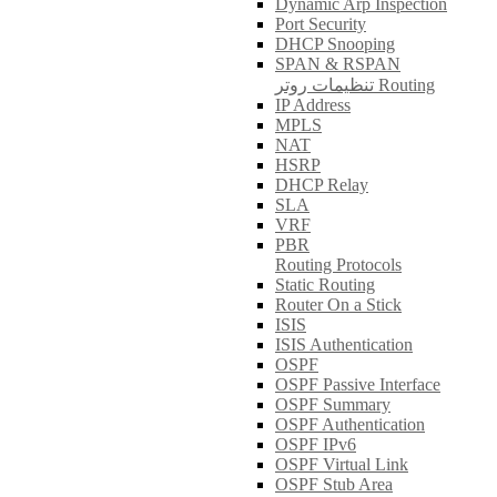
Dynamic Arp Inspection
Port Security
DHCP Snooping
SPAN & RSPAN
تنظیمات روتر Routing
IP Address
MPLS
NAT
HSRP
DHCP Relay
SLA
VRF
PBR
Routing Protocols
Static Routing
Router On a Stick
ISIS
ISIS Authentication
OSPF
OSPF Passive Interface
OSPF Summary
OSPF Authentication
OSPF IPv6
OSPF Virtual Link
OSPF Stub Area