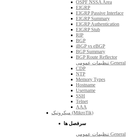
OSPF NSSA Area
EIGRP
EIGRP Passive Interface
EIGRP Summary
EIGRP Authentication
EIGRP Stub
RIP
BGP
iBGP vs eBGP
BGP Summary
BGP Route Reflector
تنظیمات عمومی General
CDP
NTP
Memory Types
Hostname
Username
SSH
Telnet
AAA
میکروتیک (MikroTik)
سرفصل ها
تنظیمات عمومی General