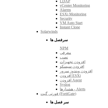
LDAP
vCenter Monitoring
Alarms
ESXi Monitoring
Security
VM Auto Start
Instant Clone
Solarwinds
سرفصل ها
NPM
معرفی
نصب
افزودن تجهیزات
افزودن سیسکو
افزودن ویندوز سرور
افزودن ESXi
افزودن Agent
Syslog
هشدارها - Alerts
فورتی گیت (FortiGate)
سر فصل ها