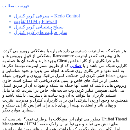
فهرست مطالب
معرفی کریو کنترل – Kerio Control
تفاوت UTM و Firewall
سطح پشتیباتی کریو کنترل
سایر قابلیت های کریو کنترل
هر شبکه که به اینترنت دسترسی دارد همواره با مشکلاتی روبرو می گردد،
مشکلاتی از قبیل ویروس ها و Ransomware های پیشرفته که در اینترنت
وجود دارند و قصد آن ها حمله به Client ها و خرابکاری و از کار انداختن
کارایی شبکه می باشد و یا
حملاتی
که از طریق بستر اینترنت توسط هکر ها
به قصد نفوذ و خرابکاری روی شبکه ها انجام می پذیرد و نحوه شناسایی و
خنثی کردن این حملات، کنترل ترافیک ورودی و خروجی شبکه Block نمودن
بعضی از ترافیک های خاص و ایمیل های دریافتی که ممکن است حاوی
ویروس هایی باشند که قصد آنها حمله به شبکه و نفوذ به آن از طریق ایمیل
می باشد. همچنین فیلتر کردن وب سایت های خاص در اینترنت که ما مایل
نیستیم کاربران ما بتوانند به آن وب سایت ها دسترسی داشته باشند و
همچنین به وجود آوردن اینترنتی امن برای کاربران، کنترل و مدیریت اینترنت
و پهنای باند و استفاده بهینه از پهنای باند برای افزایش کارایی شبکه و
بسیاری موارد دیگر.
چطور می توان این مشکلات را برطرف نمود؟ اینجاست که Unified Thread
Management ( UTM ) ایفای نقش می نماید و می تواینم آن را یک جعبه
ابزار کامل در نظر بگیریم که با داشتن همه ابزار های مورد نیاز برای هر