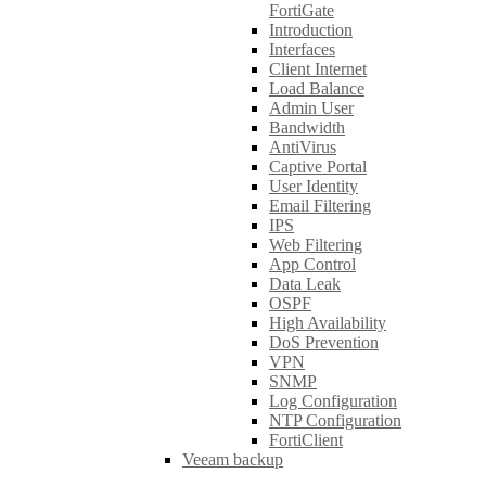
FortiGate
Introduction
Interfaces
Client Internet
Load Balance
Admin User
Bandwidth
AntiVirus
Captive Portal
User Identity
Email Filtering
IPS
Web Filtering
App Control
Data Leak
OSPF
High Availability
DoS Prevention
VPN
SNMP
Log Configuration
NTP Configuration
FortiClient
Veeam backup