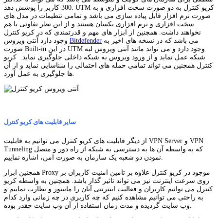
300 کاربر را پوشش دهد. UTM کریو کنترل به دو صورت سخت افزاری و به
صورت نرم افزار قابل پیاده سازی می باشد و تمامی تنطیمات در مدل های
سخت افزاری و نرم افزاری یکسان هستند و از این نظر تفاوتی با هم
نخواهند داشت. همچنین از ابزار های مهم و قدرتمندی که در کریو کنترل
می باشد که در نسخه های اخیر به
Bitdefender
وجود دارد آنتی ویروس
صورت Built-in در این UTM وجود دارد و می تواند مانند آنتی ویروس لبه
شبکه عمل نماید و از ورود ویروس به شبکه داخلی جلوگیری نماید. کریو
کنترل همچنین می تواند تمامی حمله های احتمالی را شناسایی نماید و از آن
ها جلوگیری به عمل آورد.
سایر قابلیت های کریو کنترل
از دیگر قابلیت های کریو کنترل می توانیم به قابلیت VPN Server و VPN
Tunneling که به واسطه آن ها به دسترسی به شبکه از راه دور و متصل
نمودن دو شعبه یک سازمان به صورت امن، اشاره نماییم.
همچنین ابزار Proxy موجود در کریو کنترل علاوه بر تامین امنیت کاربران بر
روی سرعت اینترنت نیز می تواند تاثیر گذار باشد. همچنین به واسطه کریو
کنترل می توانیم کاربران و فعالیت اینترنتی آنان را مانیتور و نظارت نماییم و
به راحتی می توانیم مشاهده کنیم که چه کاربری در چه زمانی وارد کدام
وب سایت گردیده و مدت زمان استفاده از آن وب سایت چقدر بوده.