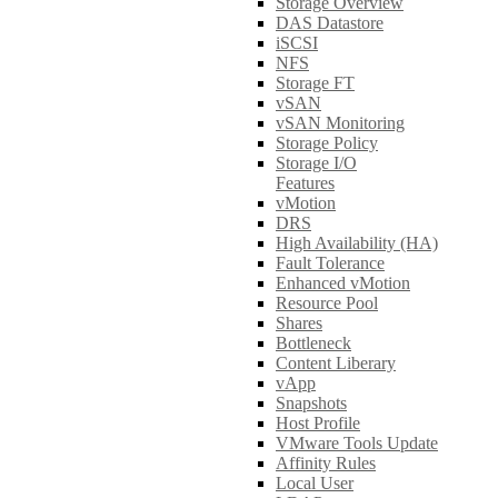
Storage Overview
DAS Datastore
iSCSI
NFS
Storage FT
vSAN
vSAN Monitoring
Storage Policy
Storage I/O
Features
vMotion
DRS
High Availability (HA)
Fault Tolerance
Enhanced vMotion
Resource Pool
Shares
Bottleneck
Content Liberary
vApp
Snapshots
Host Profile
VMware Tools Update
Affinity Rules
Local User