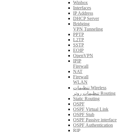
Winbox
Interfaces
IP Address
DHCP Server
Bridging
VPN Tunneling
PPTP
L2TP
SSTP
EOIP
OpenVPN
IPIP
Firewall
NAT
Firewall
WLAN
تنظیمات Wireless
تنظیمات روتر Routing
Static Routing
OSPF
OSPF Virtual Link
OSPF Stub
OSPF Passive interface
OSPF Authentication
RIP