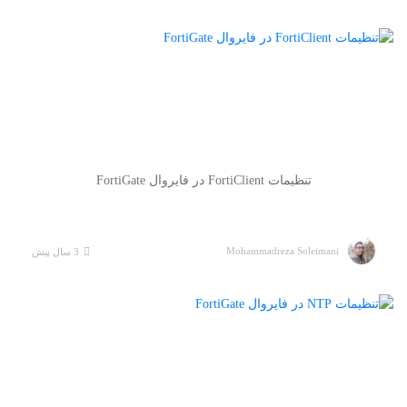
به
اشتراک
بگذارید.
کپی
لینک
تنظیمات FortiClient در فایروال FortiGate
Mohammadreza Soleimani
3 سال پیش