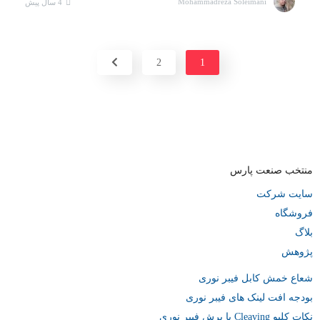
Mohammadreza Soleimani
4 سال پیش
2
1
منتخب صنعت پارس
سایت شرکت
فروشگاه
بلاگ
پژوهش
شعاع خمش کابل فیبر نوری
بودجه افت لینک های فیبر نوری
نکات کلیو Cleaving یا برش فیبر نوری