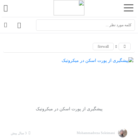
اشتراک
گذاری
با
استفاده
firewall
از
روش‌های
زیر
می‌توانید
این
صفحه
را
پیشگیری از پورت اسکن در میکروتیک
با
دوستان
خود
Mohammadreza Soleimani
3 سال پیش