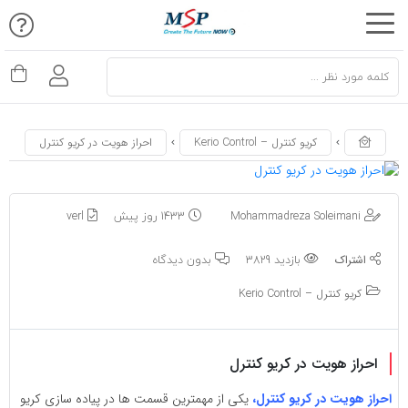
اشتراک
اشتراک
گذاری
گذاری
با
با
استفاده
استفاده
کریو کنترل – Kerio Control
احراز هویت در کریو کنترل
از
از
روش‌های
روش‌های
زیر
Mohammadreza Soleimani
1433 روز پیش
verl
زیر
می‌توانید
می‌توانید
بازدید 3829
بدون دیدگاه
این
این
صفحه
صفحه
کریو کنترل – Kerio Control
را
را
با
با
احراز هویت در کریو کنترل
دوستان
دوستان
خود
خود
احراز هویت در کریو کنترل،
یکی از مهمترین قسمت ها در پیاده سازی کریو