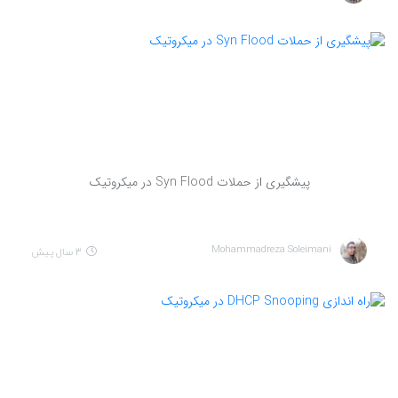
به
اشتراک
بگذارید.
کپی
لینک
پیشگیری از حملات Syn Flood در میکروتیک
Mohammadreza Soleimani
3 سال پیش