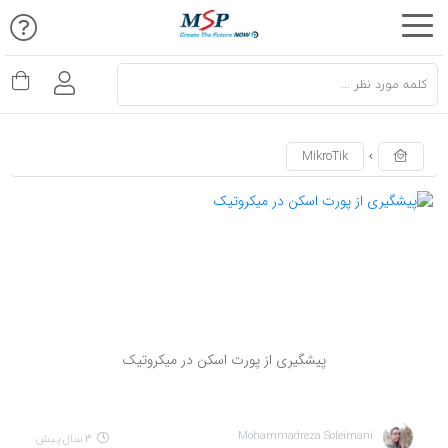
اشتراک
گذاری
با
استفاده
MikroTik
از
روش‌های
زیر
می‌توانید
این
صفحه
را
پیشگیری از پورت اسکن در میکروتیک
با
دوستان
خود
Mohammadreza Soleimani
3 سال پیش