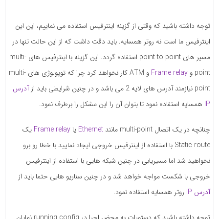
توجه داشته باشید که وقتی از گزینه اینترفیس استفاده می نماییم، این این
اینترفیس ما است نه روتر همسایه. باید دقت داشت که از این حالت تنها در
مسیر های point to point استفاده گردد. این گزینه با اینترفیس های multi-
point و
Frame relay
و ATM کار نخواهد کرد چرا که توپولوژی های multi-
point نیازمند آدرس های لایه 2 می باشد و در چنین شرایطی باید از
آدرس
IP
همسایه استفاده نمود تا بتوان آن را این مشکل را برطرف نمود.
چنانچه در یک اتصال multi-point مانند
Ethernet
یا
Frame relay
یک
Static route با استفاده از اینترفیس خروجی ایجاد نمایید با خطا رو برو
نخواهید شد اما مسیریابی در چنین شبکه هایی با استفاده از اینترفیس
خروجی با شکست مواجه خواهد شد و در چنین سناریو هایی حتما باید از
آدرس IP
روتر همسایه استفاده نمود.
توجه داشته باشید که دستورات به محض اجرا در running config نمایان