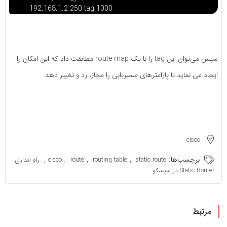
192.168.1.2 250 tag 1000
سپس می‌توان این tag را با یک route map مطابقت داد که این امکان را
ایجاد می نماید تا پارامترهای مسیریابی را مجاز، رد و تغییر دهد.
cisco
برچسب‌ها:
,
,
,
,
static route
routing table
route
cisco
راه اندازی
Static Router در سیسکو
مرتبط