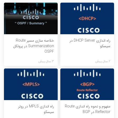
راه اندازی DHCP Server در
خلاصه سازی مسیر Route
سیسکو
Summarization در پروتکل
OSPF
2 سال پیش
3 سال پیش
مفهوم و نحوه راه اندازی Route
راه اندازی MPLS در روتر
Reflector در BGP
سیسکو