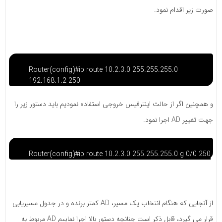
صورت زیر اقدام نمود.
Router(config)#ip route 10.2.3.0 255.255.255.0
192.168.1.2 250
و همچنین اگر از حالت اینترفیس خروجی استفاده نمودیم باید دستور زیر را
جهت تغییر AD اجرا نمود.
Router(config)#ip route 10.2.3.0 255.255.255.0 g 0/0 250
از آنجایی که هنگام انتخاب یک مسیر، AD کمتر برنده و در جدول مسیریابی
قرار می گیرد، قابل ذکر است چنانچه دستور بالا اجرا نماییم AD مربوط به