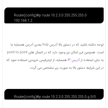
Router(config)#ip route 10.2.3.0 255.255.255.0
192.168.1.2
توجه داشته باشید که در دستور بالا آدرس hop بعدی آدرس همسایه ما
است. همچنین این امکان نیز وجود دارد که در اتصال های point to point
به جای استفاده از
آدرس IP
همسایه، از اینترفیس خروجی استفاده نمود که
در این شرایط دستور بالا به صورت زیر مشخص می گردد.
Router(config)#ip route 10.2.3.0 255.255.255.0 g 0/0