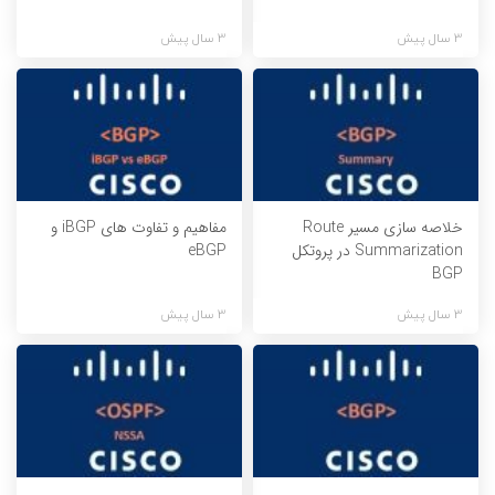
3 سال پیش
3 سال پیش
خلاصه سازی مسیر Route
مفاهیم و تفاوت های iBGP و
Summarization در پروتکل
eBGP
BGP
3 سال پیش
3 سال پیش