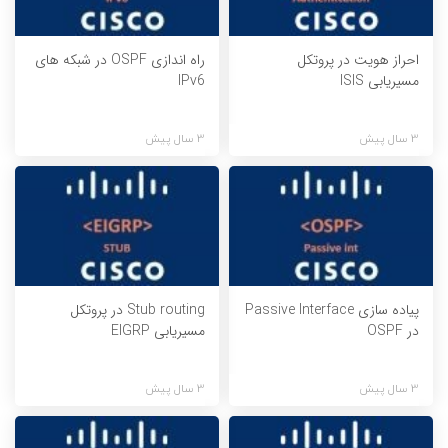
احراز هویت در پروتکل
راه اندازی OSPF در شبکه های
مسیریابی ISIS
IPv6
3 سال پیش
3 سال پیش
پیاده سازی Passive Interface
Stub routing در پروتکل
در OSPF
مسیریابی EIGRP
3 سال پیش
3 سال پیش