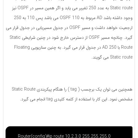
Static route به عدد 250 تغییر می یابد و اگر همین مسیر در OSPF نیز
وجود داشته باشد AD مربوط به OSPF 110 می باشد پس 110 به 250
ارجعیت خواهد داشت و مسیر OSPF در جدول مسیریابی در جدول قرار می
گیرد. چنانچه مسیر OSPF از دسترس خارج شود در چنین شرایطی Static
Route با AD 250 در جدول قرار می گیرد. به چنین سناریویی Floating
Static route می گویند.
همچنین می توان یک برچسب ( tag ) را هنگام پیکربندی Static Route
مشخص نمود. این کار با استفاده از کلمه کلیدی tag انجام می گیرد.
Router(config)#ip route 10.2.3.0 255.255.255.0