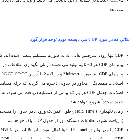
CDPv2: جدیدترین نسخه از این پروتکل می باشد و ویژگی های ردیابی دستگاه هوشمند تری از جمله عدم تطابق شناسه های native
می دهد.
نکاتی که در مورد CDP می بایست مورد توجه قرار گیرد:
CDP تنها روی اینترفیس هایی که به صورت مستقیم متصل شده اند، کار می کند.
پیام های CDP هر 60 ثانیه تولید می شوند، زمان نگهداری اطلاعات در جدول CDP 180 ثانیه است.
پیام ‌های CDP به صورت Multicast و در لایه 2 با آدرس 01:00:0C:CC:CC:CC ارسال می گردند.
اطلاعات همسایگان مجاور در جدولی ذخیره می گردند که برای مشاهده آن می توان از دستور neighbor
جدید، مجدداً شروع خواهد شد.
)دریافت نشود، اطلاعات دستگاه دور از جدول CDP پاک خواهد شد.
CDP را می توان در GRE tunnel ها فعال نمود و این قابلیت در DMVPN بسیار کاربردی و مفید خواهد بود.