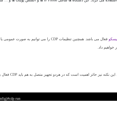
سکو
فعال می باشد. همچنین تنظیمات CDP را می توانیم به صور
خواهیم داد.
جهت فعال سازی CDP در حالت عمومی از دستور زیر استفاد
nfig)#cdp run