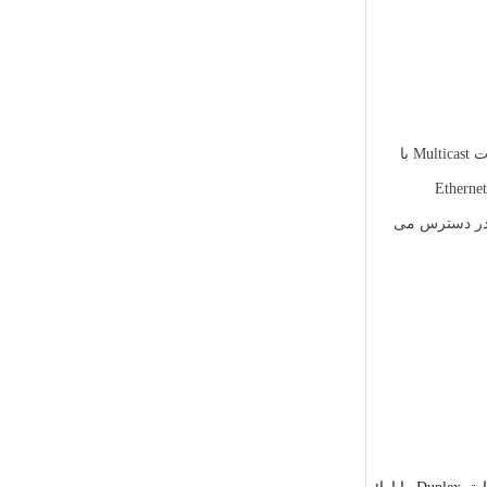
پیام‌های CDP در حالت پیش‌فرض هر 60 ثانیه تولید می‌شوند و زمان نگهداری اطلاعات در جدول CDP Neighbor 180 ثانیه می باشد. پیام های CDP به صورت Multicast با
Ethernet، Token Ring، Fiber
انی شده سیسکو در دسترس می