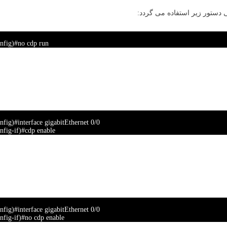
nfig)#no cdp run
nfig)#interface gigabitEthernet 0/0
nfig-if)#cdp enable
nfig)#interface gigabitEthernet 0/0
nfig-if)#no cdp enable