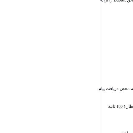
و عدم تطابق Duplex را ارائه
سانی می شود و زمان نگهداری آن ( Hold Time ) که 180 ثانیه می باشد به محض دریافت پیام
زمان نگهداری ( Hold Time ) طول عمر یک ورودی در جدول را مشخص می نماید و چنانچه هیچ پیامی از دستگاهی متصل برای مدتی بیش از زمان انتظار ( 180 ثانیه