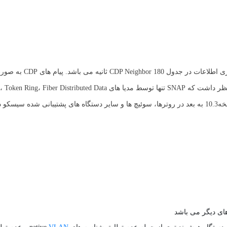
استفاده از SNAP (Subnetwork Access Protocol) توزیع می گردند. باید در نظر داشت که SNAP تنها توسط مدیا های  Distributed Data
Interface (FDDI)، ATM، PPP، HDLC پشتیبانی می گردد. CDP از IOS نسخه10.3 به بعد در روترها، سوئیچ ها و سایر دستگاه های پشتیب