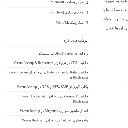
عال می باشد. پیام های CDP هر 60 ثانیه به صورت
مایکروسافت Microsoft
مایند. دستگاه ها با
مجازی سازی (vSphere)
خه سیستم عامل متفاوت خواهد
میکروتیک MikroTik
Dup و اینترفیس های فعال دستگاه هایی که CDP بر روی آن ها فعال
نوشته‌های تازه
راه اندازی DHCP Server در سیسکو
قابلیت CDP در نرم‌افزار Veeam Backup & Replication
قابلیت Network Traffic Rules در نرم افزار Veeam Backup
& Replication
بکاپ گیری از NFS، SMB و NAS در Veeam Backup
قابلیت VeeamZIP در نرم افزار Veeam Backup &
Replication
انتقال ماشین مجازی Migration در Veeam Backup
پیاده سازی Failover در نرم افزار Veeam Backup