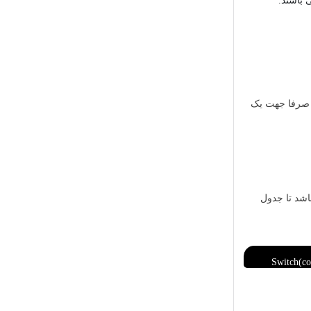
ت عمومی یا صرفا جهت یک
ه می نماییم. این نکته نیز حائز اهمیت است که در هردو تجهیز متصل به هم باید CDP فعال باشد تا جدول
Switch(co