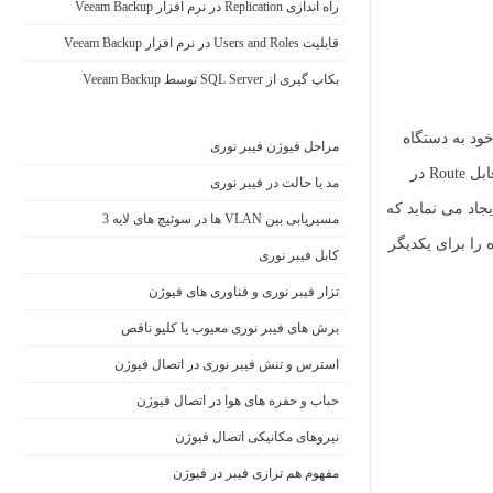
راه اندازی Replication در نرم افزار Veeam Backup
قابلیت Users and Roles در نرم افزار Veeam Backup
بکاپ گیری از SQL Server توسط Veeam Backup
یام‌ها CDP را به واسطه اینترفیس های خود به دستگاه
مراحل فیوژن فیبر نوری
‌های مجاور که به صورت مستقیم متصل هستند، ارسال و دریافت نمایند CDP یک پروتکل سازگار با لایه دو محسوب می گردد، به همین دلیل این پیام ها قابل Route در
مد یا حالت در فیبر نوری
یچ که CDP بر روی آن فعال است، یک بسته CDP دریافت می نماید، یک جدول CDP Neighbor ایجاد می نماید که
مسیریابی بین VLAN ها در سوئیچ های لایه 3
لاعات به روز شده را برای یکدیگر
کابل فیبر نوری
تزار فیبر نوری و فناوری های فیوژن
برش های فیبر نوری معیوب یا کلیو ناقص
استرس و تنش فیبر نوری در اتصال فیوژن
حباب و حفره‌ های هوا در اتصال فیوژن
نیروهای مکانیکی اتصال فیوژن
مفهوم هم ترازی فیبر در فیوژن