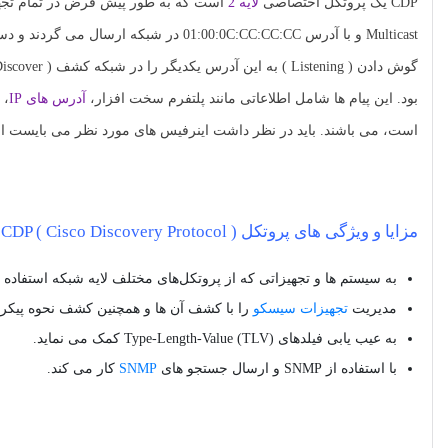
CDP یک پروتکل اختصاصی
لایه 2
است که به طور پیش فرض در تمام تج
Multicast و با آدرس 01:00:0C:CC:CC:CC در
بود. این پیام ها شامل اطلاعاتی مانند پلتفرم سخت افزار،
آدرس های IP
است، می باشند. باید در نظر داشت اینرفیس های مورد نظر می بایست از پروتکل Subnetwork Access Protocol (SNAP) پش
مزایا و ویژگی های پروتکل CDP ( Cisco Discovery Protocol )
به سیستم‌ ها و تجهیزاتی که از پروتکل‌های مختلف لایه شبکه استفاده 
مدیریت
تجهیزات سیسکو
را با کشف آن ها و همچنین کشف نحوه پیکربن
به عیب یابی فیلدهای Type-Length-Value (TLV) کمک می نماید.
با استفاده از SNMP و ارسال جستجو های
SNMP
کار می کند.