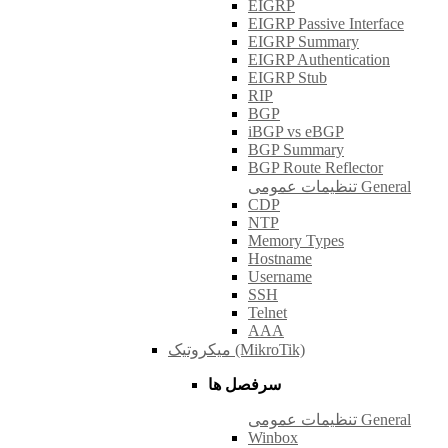
EIGRP
EIGRP Passive Interface
EIGRP Summary
EIGRP Authentication
EIGRP Stub
RIP
BGP
iBGP vs eBGP
BGP Summary
BGP Route Reflector
تنظیمات عمومی General
CDP
NTP
Memory Types
Hostname
Username
SSH
Telnet
AAA
میکروتیک (MikroTik)
سرفصل ها
تنظیمات عمومی General
Winbox