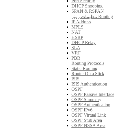
Port Security
DHCP Snooping
SPAN & RSPAN
تنظیمات روتر Routing
IP Address
MPLS
NAT
HSRP
DHCP Relay
SLA
VRF
PBR
Routing Protocols
Static Routing
Router On a Stick
ISIS
ISIS Authentication
OSPF
OSPF Passive Interface
OSPF Summary
OSPF Authentication
OSPF IPv6
OSPF Virtual Link
OSPF Stub Area
OSPF NSSA Area