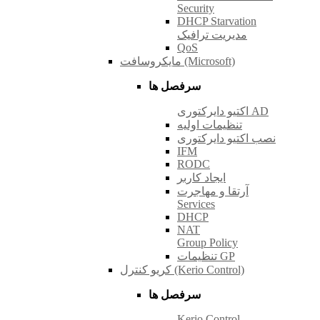
Security
DHCP Starvation
مدیریت ترافیک
QoS
مایکروسافت (Microsoft)
سرفصل ها
اکتیو دایرکتوری AD
تنظیمات اولیه
نصب اکتیو دایرکتوری
IFM
RODC
ایجاد کاربر
آرتقا و مهاجرت
Services
DHCP
NAT
Group Policy
تنظیمات GP
کریو کنترل (Kerio Control)
سرفصل ها
Kerio Control