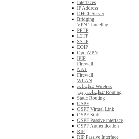
Interfaces
IP Address
DHCP Server
Bridging
VPN Tunneling
PPTP
L2TP
SSTP
EOIP
OpenVPN
IPIP
Firewall
NAT
Firewall
WLAN
تنظیمات Wireless
تنظیمات روتر Routing
Static Routing
OSPF
OSPF Virtual Link
OSPF Stub
OSPF Passive interface
OSPF Authentication
RIP
RIP Passive Interface