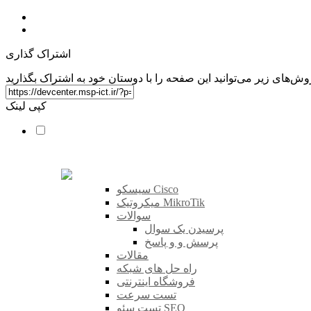
اشتراک گذاری
کپی لینک
سیسکو Cisco
میکروتیک MikroTik
سوالات
پرسیدن یک سوال
پرسش و و پاسخ
مقالات
راه حل های شبکه
فروشگاه اینترنتی
تست سرعت
تست سئو SEO